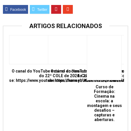
ARTIGOS RELACIONADOS
O canal do YouTube está no ar com conferências e mesas re
O canal do YouTube está no ar com conf
do 22º COLE de 2021. Confira e inscreva
do 22º COLE de 2021. Confir
se: https://www.youtube.com/channel/UCkUrNVUQPR4tdxMC
se: https://www.youtube.com/channel/
Curso de
Formação:
Cinema na
escola: a
montagem e seus
desafios –
capturas e
aberturas.