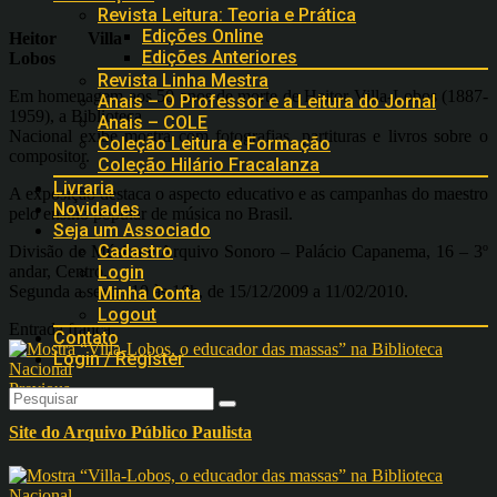
Revista Leitura: Teoria e Prática
Edições Online
Heitor Villa
Edições Anteriores
Lobos
Revista Linha Mestra
Em homenagem aos 50 anos de morte de Heitor Villa-Lobos (1887-
Anais – O Professor e a Leitura do Jornal
1959), a Biblioteca
Anais – COLE
Nacional exibe mostra com fotografias, partituras e livros sobre o
Coleção Leitura e Formação
compositor.
Coleção Hilário Fracalanza
Livraria
A exposição destaca o aspecto educativo e as campanhas do maestro
Novidades
pelo ensino popular de música no Brasil.
Seja um Associado
Cadastro
Divisão de Música e Arquivo Sonoro – Palácio Capanema, 16 – 3º
andar, Centro.
Login
Segunda a sexta, 10 às 16h, de 15/12/2009 a 11/02/2010.
Minha Conta
Logout
Entrada franca.
Contato
Login / Register
Previous
Site do Arquivo Público Paulista