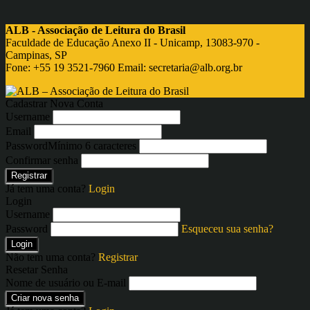
ALB - Associação de Leitura do Brasil
Faculdade de Educação Anexo II - Unicamp, 13083-970 -
Campinas, SP
Fone: +55 19 3521-7960 Email:
secretaria@alb.org.br
Cadastrar Nova Conta
Username
Email
Password
Mínimo 6 caracteres
Confirmar senha
Registrar
Já tem uma conta?
Login
Login
Username
Password
Esqueceu sua senha?
Login
Não tem uma conta?
Registrar
Resetar Senha
Nome de usuário ou E-mail
Criar nova senha