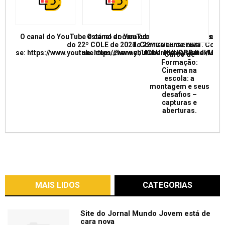
O canal do YouTube está no ar com conferências e mesas re
O canal do YouTube está no ar com conf
do 22º COLE de 2021. Confira e inscreva
do 22º COLE de 2021. Confir
se: https://www.youtube.com/channel/UCkUrNVUQPR4tdxMC
se: https://www.youtube.com/channel/
Curso de
Formação:
Cinema na
escola: a
montagem e seus
desafios –
capturas e
aberturas.
MAIS LIDOS
CATEGORIAS
Site do Jornal Mundo Jovem está de
cara nova