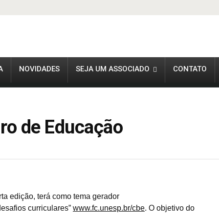
A
NOVIDADES
SEJA UM ASSOCIADO
CONTATO
iro de Educação
ta edição, terá como tema gerador
safios curriculares”
www.fc.unesp.br/cbe
. O objetivo do