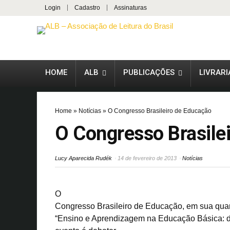
Login
Cadastro
Assinaturas
HOME
ALB
PUBLICAÇÕES
LIVRARI
Home
»
Notícias
»
O Congresso Brasileiro de Educação
O Congresso Brasile
Lucy Aparecida Rudék
14 de fevereiro de 2013
Notícias
O
Congresso Brasileiro de Educação, em sua quar
“Ensino e Aprendizagem na Educação Básica: de