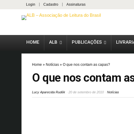
Login
Cadastro
Assinaturas
HOME
ALB
PUBLICAÇÕES
LIVRARI
Home
»
Notícias
»
O que nos contam as capas?
O que nos contam a
Lucy Aparecida Rudék
20 de setembro de 2010
Notícias