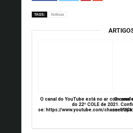
TAGS:
Notícias
ARTIGO
O canal do YouTube está no ar com conf
O canal
do 22º COLE de 2021. Confi
se: https://www.youtube.com/channel/
se: htt