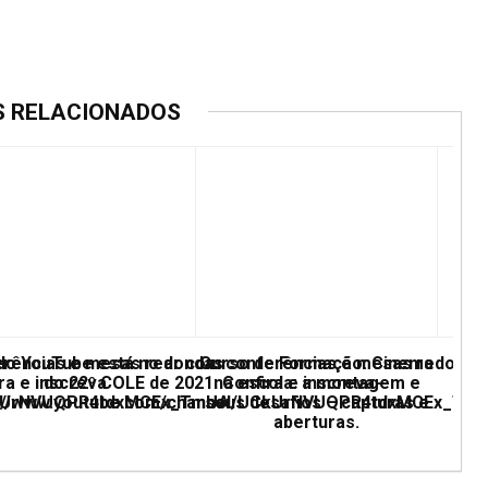
S RELACIONADOS
erências e mesas redondas
 do YouTube está no ar com conferências e mesas redonda
Curso de Formação: Cinema
ra e inscreva
do 22º COLE de 2021. Confira e inscreva-
na escola: a montagem e
UCkUrNVUQPR4tdxMCEx_TmUA
ps://www.youtube.com/channel/UCkUrNVUQPR4tdxMCEx_Tm
seus desafios – capturas e
aberturas.