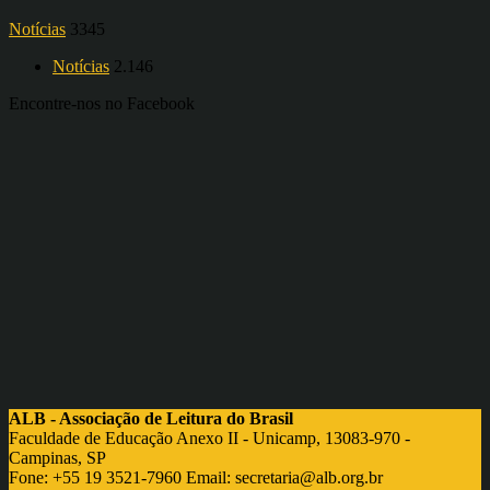
Notícias
3345
Notícias
2.146
Encontre-nos no Facebook
ALB - Associação de Leitura do Brasil
Faculdade de Educação Anexo II - Unicamp, 13083-970 -
Campinas, SP
Fone: +55 19 3521-7960 Email:
secretaria@alb.org.br