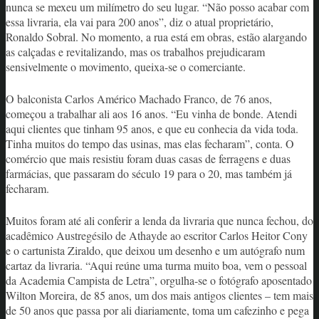
nunca se mexeu um milímetro do seu lugar. “Não posso acabar com
essa livraria, ela vai para 200 anos”, diz o atual proprietário,
Ronaldo Sobral. No momento, a rua está em obras, estão alargando
as calçadas e revitalizando, mas os trabalhos prejudicaram
sensivelmente o movimento, queixa-se o comerciante.
O balconista Carlos Américo Machado Franco, de 76 anos,
começou a trabalhar ali aos 16 anos. “Eu vinha de bonde. Atendi
aqui clientes que tinham 95 anos, e que eu conhecia da vida toda.
Tinha muitos do tempo das usinas, mas elas fecharam”, conta. O
comércio que mais resistiu foram duas casas de ferragens e duas
farmácias, que passaram do século 19 para o 20, mas também já
fecharam.
Muitos foram até ali conferir a lenda da livraria que nunca fechou, do
acadêmico Austregésilo de Athayde ao escritor Carlos Heitor Cony
e o cartunista Ziraldo, que deixou um desenho e um autógrafo num
cartaz da livraria. “Aqui reúne uma turma muito boa, vem o pessoal
da Academia Campista de Letra”, orgulha-se o fotógrafo aposentado
Wilton Moreira, de 85 anos, um dos mais antigos clientes – tem mais
de 50 anos que passa por ali diariamente, toma um cafezinho e pega