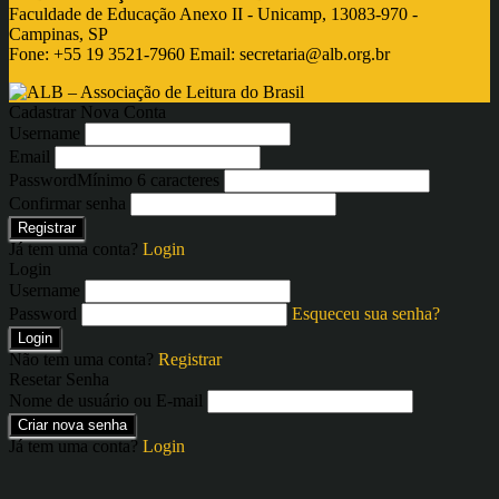
Faculdade de Educação Anexo II - Unicamp, 13083-970 -
Campinas, SP
Fone: +55 19 3521-7960 Email:
secretaria@alb.org.br
Cadastrar Nova Conta
Username
Email
Password
Mínimo 6 caracteres
Confirmar senha
Registrar
Já tem uma conta?
Login
Login
Username
Password
Esqueceu sua senha?
Login
Não tem uma conta?
Registrar
Resetar Senha
Nome de usuário ou E-mail
Criar nova senha
Já tem uma conta?
Login