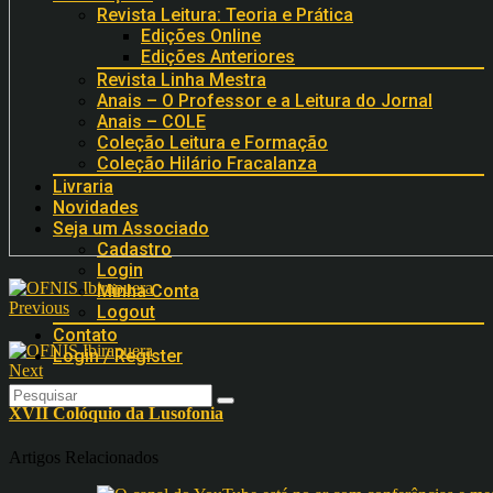
Revista Leitura: Teoria e Prática
Edições Online
Edições Anteriores
Revista Linha Mestra
Anais – O Professor e a Leitura do Jornal
Anais – COLE
Coleção Leitura e Formação
Coleção Hilário Fracalanza
Livraria
Novidades
Seja um Associado
Cadastro
Login
Minha Conta
Previous
Logout
Contato
Login / Register
Next
XVII Colóquio da Lusofonia
Artigos Relacionados