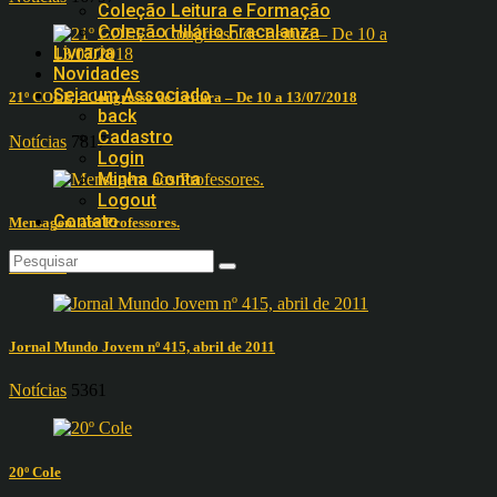
Coleção Leitura e Formação
Coleção Hilário Fracalanza
Livraria
Novidades
Seja um Associado
21º COLE – Congresso de Leitura – De 10 a 13/07/2018
back
Cadastro
Notícias
7817
Login
Minha Conta
Logout
Contato
Mensagem aos Professores.
Notícias
5881
Jornal Mundo Jovem nº 415, abril de 2011
Notícias
5361
20º Cole