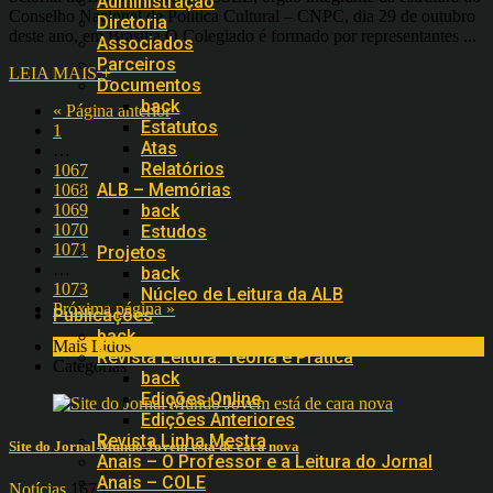
Administração
Conselho Nacional de Política Cultural – CNPC, dia 29 de outubro
Diretoria
deste ano, em Brasília.O Colegiado é formado por representantes ...
Associados
Parceiros
LEIA MAIS +
Documentos
back
« Página anterior
Estatutos
1
Atas
…
Relatórios
1067
ALB – Memórias
1068
1069
back
1070
Estudos
1071
Projetos
…
back
1073
Núcleo de Leitura da ALB
Próxima página »
Publicações
back
Mais Lidos
Revista Leitura: Teoria e Prática
Categorias
back
Edições Online
Edições Anteriores
Revista Linha Mestra
Site do Jornal Mundo Jovem está de cara nova
Anais – O Professor e a Leitura do Jornal
Anais – COLE
Notícias
16797