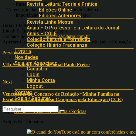
Revista Leitura: Teoria e Prática
Palestra com Prof. Dermeval Saviani:
“A recepção de Gramsci na educação brasileira e a
Edições Online
importância da ortodoxia metodológica”
Edições Anteriores
Revista Linha Mestra
Data:
19/08/2010 – 19hs
Anais – O Professor e a Leitura do Jornal
Local:
Salão Nobre FE-Unicamp
Anais – COLE
Contatos pelo e-mail:
lima2782@terra.com.br
Coleção Leitura e Formação
Apresentação:
Grupo de Estudos Gramsci, Sociedade e Educação
Coleção Hilário Fracalanza
Livraria
Previous
Novidades
Seja um Associado
VIII Seminário Internacional Paulo Freire
Cadastro
Login
Minha Conta
Next
Logout
Contato
Vencedores do Concurso de Redação “Minha Família na
Login / Register
Escola” do Compromisso Campinas pela Educação (CCE)
Tags:
Eventos Artísticos e Culturais
Notícias
Artigos Relacionados