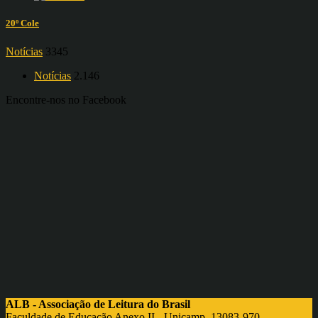
20º Cole
Notícias
3345
Notícias
2.146
Encontre-nos no Facebook
ALB - Associação de Leitura do Brasil
Faculdade de Educação Anexo II - Unicamp, 13083-970 -