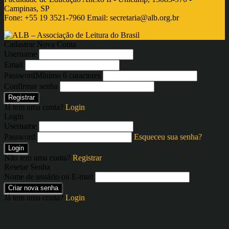
Campinas, SP
Fone: +55 19 3521-7960 Email:
secretaria@alb.org.br
Cadastrar Nova Conta
Username
Email
Password
Mínimo 6 caracteres
Confirmar senha
Registrar
Já tem uma conta?
Login
Login
Username
Password
Esqueceu sua senha?
Login
Não tem uma conta?
Registrar
Resetar Senha
Nome de usuário ou E-mail
Criar nova senha
Já tem uma conta?
Login