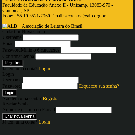
Faculdade de Educação Anexo II - Unicamp, 13083-970 -
Campinas, SP
Fone: +55 19 3521-7960 Email:
secretaria@alb.org.br
Cadastrar Nova Conta
Username
Email
Password
Mínimo 6 caracteres
Confirmar senha
Registrar
Já tem uma conta?
Login
Login
Username
Password
Esqueceu sua senha?
Login
Não tem uma conta?
Registrar
Resetar Senha
Nome de usuário ou E-mail
Criar nova senha
Já tem uma conta?
Login