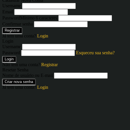
Cadastrar Nova Conta
Username
Email
Password
Mínimo 6 caracteres
Confirmar senha
Registrar
Já tem uma conta?
Login
Login
Username
Password
Esqueceu sua senha?
Login
Não tem uma conta?
Registrar
Resetar Senha
Nome de usuário ou E-mail
Criar nova senha
Já tem uma conta?
Login