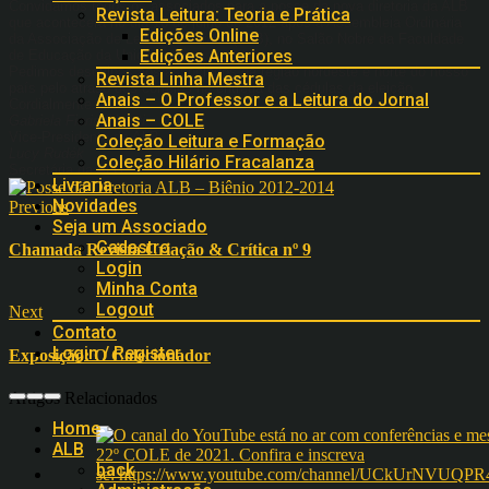
Convidamos todos os associados para a posse da nova diretoria da ALB
Revista Leitura: Teoria e Prática
que acontecerá no dia 18 de julho de 2012 após a Assembleia Ordinária
Edições Online
da Associação de Leitura do Brasil (ALB), no Salão Nobre da Faculdade
Edições Anteriores
de Educação da Unicamp.
Pedimos desculpas aos associados da região nordeste e norte do nosso
Revista Linha Mestra
país pelo atraso dos correios na entrega das cédulas da eleição.
Anais – O Professor e a Leitura do Jornal
Cordialmente.
Anais – COLE
Gabriela Fiorin Rigotti
Vice-Presidente da ALB
Coleção Leitura e Formação
Lucy Rudék
Coleção Hilário Fracalanza
Secretária da ALB
Livraria
Novidades
Previous
Seja um Associado
Cadastro
Chamada Revista Criação & Crítica nº 9
Login
Minha Conta
Logout
Next
Contato
Login / Register
Exposição: O Colecionador
Artigos Relacionados
Home
ALB
back