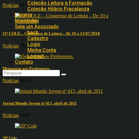
Coleção Leitura e Formação
Notícias
16797
Coleção Hilário Fracalanza
Livraria
Novidades
Seja um Associado
back
21º COLE – Congresso de Leitura – De 10 a 13/07/2018
Cadastro
Login
Notícias
7817
Minha Conta
Logout
Contato
Mensagem aos Professores.
Notícias
5879
Jornal Mundo Jovem nº 415, abril de 2011
Notícias
5360
20º Cole