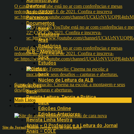
Administração
Diretoria
O canal do YouTube está no ar com conferências e mesas
redondas do 22º COLE de 2021. Confira e inscreva
Associados
se: https://www.youtube.com/channel/UCkUrNVUQPR4t
Parceiros
Documentos
back
Estatutos
Atas
Relatórios
O canal do YouTube está no ar com conferências e mesas
ALB – Memórias
redondas do 22º COLE de 2021. Confira e inscreva-
back
se: https://www.youtube.com/channel/UCkUrNVUQPR4t
Estudos
Projetos
back
Núcleo de Leitura da ALB
Curso de Formação: Cinema na escola: a montagem e seus
Publicações
desafios – capturas e aberturas.
back
Revista Leitura: Teoria e Prática
Mais Lidos
back
Categorias
Edições Online
Edições Anteriores
Revista Linha Mestra
Anais – O Professor e a Leitura do Jornal
Site do Jornal Mundo Jovem está de cara nova
Anais – COLE