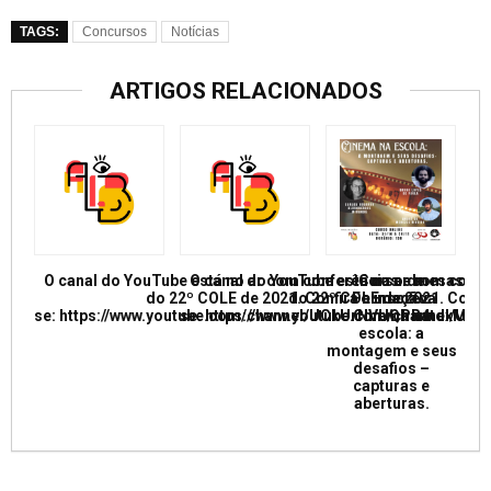
TAGS:
Concursos
Notícias
ARTIGOS RELACIONADOS
O canal do YouTube está no ar com conferências e mesas re
O canal do YouTube está no ar com conf
Curso de
do 22º COLE de 2021. Confira e inscreva
do 22º COLE de 2021. Confir
Formação:
se: https://www.youtube.com/channel/UCkUrNVUQPR4tdxMC
se: https://www.youtube.com/channel/
Cinema na
escola: a
montagem e seus
desafios –
capturas e
aberturas.