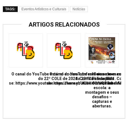
TAGS:
Eventos Artísticos e Culturais
Notícias
ARTIGOS RELACIONADOS
O canal do YouTube está no ar com conferências e mesas re
O canal do YouTube está no ar com conf
Curso de
do 22º COLE de 2021. Confira e inscreva
do 22º COLE de 2021. Confir
Formação:
se: https://www.youtube.com/channel/UCkUrNVUQPR4tdxMC
se: https://www.youtube.com/channel/
Cinema na
escola: a
montagem e seus
desafios –
capturas e
aberturas.