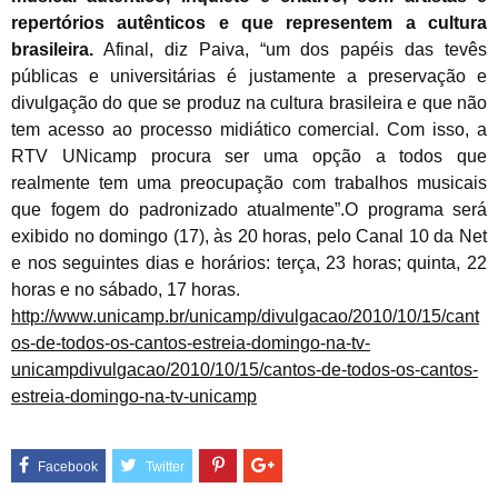
repertórios autênticos e que representem a cultura
brasileira.
Afinal, diz Paiva, “um dos papéis das tevês
públicas e universitárias é justamente a preservação e
divulgação do que se produz na cultura brasileira e que não
tem acesso ao processo midiático comercial. Com isso, a
RTV UNicamp procura ser uma opção a todos que
realmente tem uma preocupação com trabalhos musicais
que fogem do padronizado atualmente”.O programa será
exibido no domingo (17), às 20 horas, pelo Canal 10 da Net
e nos seguintes dias e horários: terça, 23 horas; quinta, 22
horas e no sábado, 17 horas.
http://www.unicamp.br/unicamp/divulgacao/2010/10/15/cant
os-de-todos-os-cantos-estreia-domingo-na-tv-
unicamp
divul
gacao/2010/10/15/cantos-de-todos-os-cantos-
estreia-domingo-na-tv-unicamp