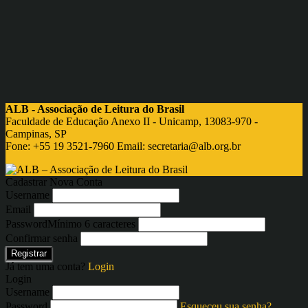
ALB - Associação de Leitura do Brasil
Faculdade de Educação Anexo II - Unicamp, 13083-970 -
Campinas, SP
Fone: +55 19 3521-7960 Email:
secretaria@alb.org.br
Cadastrar Nova Conta
Username
Email
Password
Mínimo 6 caracteres
Confirmar senha
Registrar
Já tem uma conta?
Login
Login
Username
Password
Esqueceu sua senha?