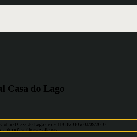
l Casa do Lago
Cultural Casa do Lago de de 31/08/2010 a 03/09/2010
, animações, filmes e oficinas