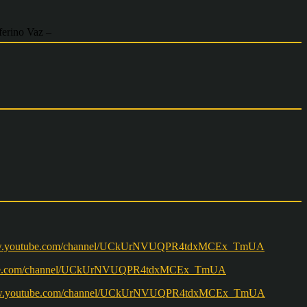
ferino Vaz –
w.youtube.com/channel/UCkUrNVUQPR4tdxMCEx_TmUA