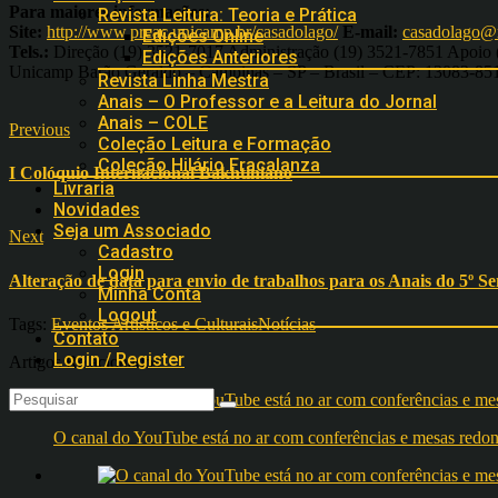
Para maiores informações:
Revista Leitura: Teoria e Prática
Site:
http://www.preac.unicamp.br/casadolago/
E-mail:
casadolago@r
Edições Online
Tels.:
Direção (19) 3521-7017 Administração (19) 3521-7851 Apoio (1
Edições Anteriores
Unicamp Barão Geraldo – Campinas – SP – Brasil – CEP: 13083-85
Revista Linha Mestra
Anais – O Professor e a Leitura do Jornal
Anais – COLE
Previous
Coleção Leitura e Formação
Coleção Hilário Fracalanza
I Colóquio Internacional Bakhtiniano
Livraria
Novidades
Seja um Associado
Next
Cadastro
Login
Alteração de data para envio de trabalhos para os Anais do 5º S
Minha Conta
Logout
Tags:
Eventos Artísticos e Culturais
Notícias
Contato
Login / Register
Artigos Relacionados
O canal do YouTube está no ar com conferências e mesas 