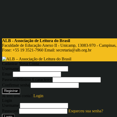
ALB - Associação de Leitura do Brasil
Faculdade de Educação Anexo II - Unicamp, 13083-970 - Campinas,
Fone: +55 19 3521-7960 Email:
secretaria@alb.org.br
Cadastrar Nova Conta
Username
Email
Password
Mínimo 6 caracteres
Confirmar senha
Registrar
Já tem uma conta?
Login
Login
Username
Password
Esqueceu sua senha?
Login