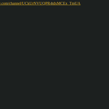
ww.youtube.com/channel/UCkUrNVUQPR4tdxMCEx_TmUA