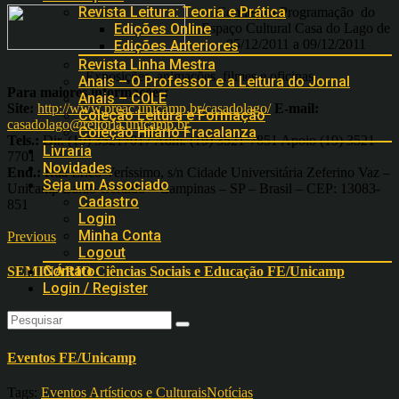
Revista Leitura: Teoria e Prática
Conheça a Programação do
Espaço Cultural Casa do Lago de
Edições Online
05/12/2011 a 09/12/2011
Edições Anteriores
Revista Linha Mestra
Exposições, animações, filmes e oficinas
Anais – O Professor e a Leitura do Jornal
Para maiores informações:
Anais – COLE
Site:
http://www.preac.unicamp.br/casadolago/
E-mail:
Coleção Leitura e Formação
casadolago@reitoria.unicamp.br
Coleção Hilário Fracalanza
Tels.:
Dir. (19) 35217017 Adm. (19) 3521-7851 Apoio (19) 3521-
Livraria
7701
Novidades
End.:
Rua Érico Veríssimo, s/n Cidade Universitária Zeferino Vaz –
Seja um Associado
Unicamp Barão Geraldo – Campinas – SP – Brasil – CEP: 13083-
Cadastro
851
Login
Minha Conta
Previous
Logout
Contato
SEMINÁRIO Ciências Sociais e Educação FE/Unicamp
Login / Register
Next
Eventos FE/Unicamp
Tags:
Eventos Artísticos e Culturais
Notícias