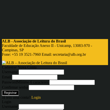
ALB - Associação de Leitura do Brasil
Faculdade de Educação Anexo II - Unicamp, 13083-970 -
Campinas, SP
Fone: +55 19 3521-7960 Email:
secretaria@alb.org.br
Cadastrar Nova Conta
Username
Email
Password
Mínimo 6 caracteres
Confirmar senha
Registrar
Já tem uma conta?
Login
Login
Username