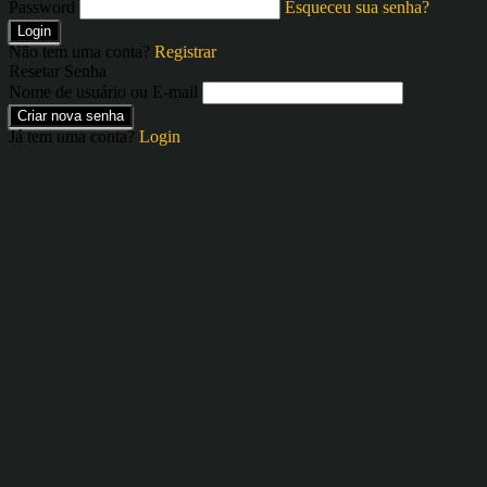
Password
Esqueceu sua senha?
Login
Não tem uma conta?
Registrar
Resetar Senha
Nome de usuário ou E-mail
Criar nova senha
Já tem uma conta?
Login