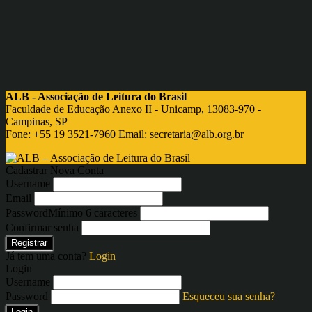
ALB - Associação de Leitura do Brasil
Faculdade de Educação Anexo II - Unicamp, 13083-970 -
Campinas, SP
Fone: +55 19 3521-7960 Email:
secretaria@alb.org.br
Cadastrar Nova Conta
Username
Email
Password
Mínimo 6 caracteres
Confirmar senha
Registrar
Já tem uma conta?
Login
Login
Username
Password
Esqueceu sua senha?
Login