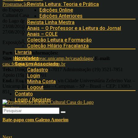
Revista Leitura: Teoria e Prática
Programação
do Espaço
Edições Online
Cultural Casa
Edições Anteriores
do Lago de
Revista Linha Mestra
23/08/2010 a
Anais – O Professor e a Leitura do Jornal
27/08/2010
Anais – COLE
Coleção Leitura e Formação
Exposições, animações, filmes e oficinas
Coleção Hilário Fracalanza
Livraria
Para maiores informações:
Novidades
Site:
http://www.preac.unicamp.br/casadolago/
E-mail:
Seja um Associado
casadolago@reitoria.unicamp.br
Tels.:
Direção (19) 3521-7017 Administração (19) 3521-7851
Cadastro
Apoio (19) 3521-7701
Login
End.:
Rua Érico Veríssimo, s/n Cidade Universitária Zeferino Vaz –
Minha Conta
Unicamp Barão Geraldo – Campinas – SP – Brasil – CEP: 13083-
Logout
851
Contato
Login / Register
Previous
Bate-papo com Galeno Amorim
Next