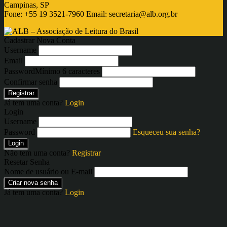
Campinas, SP
Fone: +55 19 3521-7960 Email:
secretaria@alb.org.br
Cadastrar Nova Conta
Username
Email
Password
Mínimo 6 caracteres
Confirmar senha
Registrar
Já tem uma conta?
Login
Login
Username
Password
Esqueceu sua senha?
Login
Não tem uma conta?
Registrar
Resetar Senha
Nome de usuário ou E-mail
Criar nova senha
Já tem uma conta?
Login