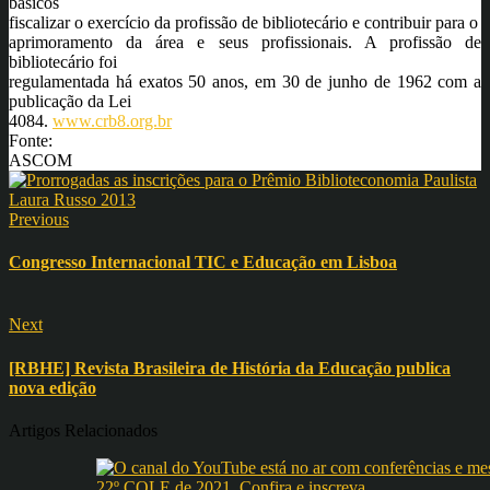
básicos
fiscalizar o exercício da profissão de bibliotecário e contribuir para o
aprimoramento da área e seus profissionais. A profissão de
bibliotecário foi
regulamentada há exatos 50 anos, em 30 de junho de 1962 com a
publicação da Lei
4084.
www.crb8.org.br
Fonte:
ASCOM
Previous
Congresso Internacional TIC e Educação em Lisboa
Next
[RBHE] Revista Brasileira de História da Educação publica
nova edição
Artigos Relacionados