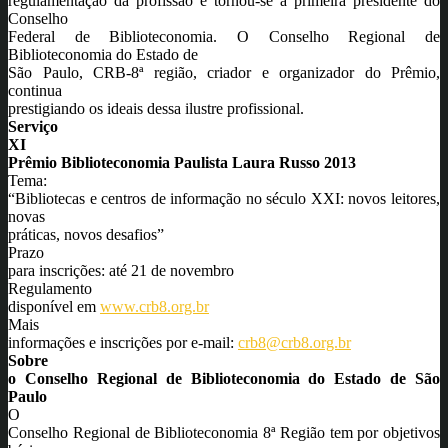
regulamentação da profissão e tornou-se a primeira presidente do
Conselho
Federal de Biblioteconomia. O Conselho Regional de
Biblioteconomia do Estado de
São Paulo, CRB-8ª região, criador e organizador do Prêmio,
continua
prestigiando os ideais dessa ilustre profissional.
Serviço
XI
Prêmio Biblioteconomia Paulista Laura Russo 2013
Tema:
“Bibliotecas e centros de informação no século XXI: novos leitores,
novas
práticas, novos desafios”
Prazo
para inscrições: até 21 de novembro
Regulamento
disponível em
www.crb8.org.br
Mais
informações e inscrições por e-mail:
crb8@crb8.org.br
Sobre
o Conselho Regional de Biblioteconomia do Estado de São
Paulo
O
Conselho Regional de Biblioteconomia 8ª Região tem por objetivos