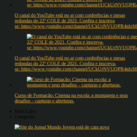
O canal do YouTube está no ar com conferências e mesas
redondas do 22º COLE de 2021. Confira e inscreva
se: https://www.youtube.com/channel/UCkUrNVUQPR4t
O canal do YouTube está no ar com conferências e mesas
redondas do 22º COLE de 2021. Confira e inscreva-
se: https://www.youtube.com/channel/UCkUrNVUQPR4t
Curso de Formação: Cinema na escola: a montagem e seus
desafios – capturas e aberturas.
Mais Lidos
Categorias