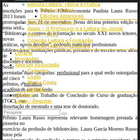
Revista Leitura: Teoria e Prática
As
Edições Online
inscrições para o Prêmio Biblioteconomia Paulista Laura Russo
Edições Anteriores
2013 foram
prorrogadas para 21 de novembro. Nesta décima primeira edição o
Revista Linha Mestra
tema será:
Anais – O Professor e a Leitura do Jornal
“Bibliotecas e centros de informação no século XXI: novos leitores,
Anais – COLE
novas
Coleção Leitura e Formação
práticas, novos desafios”, podendo participar profissionais
Coleção Hilário Fracalanza
bibliotecários, instituições públicas, privadas e do terceiro setor, além
Livraria
de
Novidades
discentes e docentes.
Seja um Associado
Serão
Cadastro
premiadas duas categorias:
profissional
para a qual serão outorgadas
Login
até cinco
Minha Conta
prêmios, e
trabalhos
Logout
acadêmicos
em que serão
Contato
contemplados um Trabalho de Conclusão de Curso de graduação
(TCC), uma
Login / Register
dissertação de mestrado e uma tese de doutorado.
O
Prêmio Laura Russo representa relevante homenagem prestada à
pioneira no
exercício da profissão de bibliotecário. Laura Garcia Moreno Russo
lutou pela