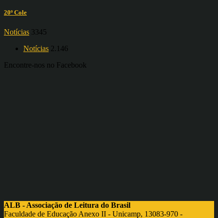
20º Cole
Notícias
3345
Notícias
2.146
Encontre-nos no Facebook
ALB - Associação de Leitura do Brasil
Faculdade de Educação Anexo II - Unicamp, 13083-970 -