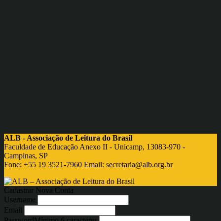
ALB - Associação de Leitura do Brasil
Faculdade de Educação Anexo II - Unicamp, 13083-970 -
Campinas, SP
Fone: +55 19 3521-7960 Email:
secretaria@alb.org.br
Cadastrar Nova Conta
Username
Email
Password
Mínimo 6 caracteres