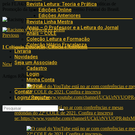
pela FLACSO Brasil, CEBELA e Secretaria de Políticas de
Revista Leitura: Teoria e Prática
Promoção da Igualdade Racial do Governo Federal do Brasil.
Edições Online
Edições Anteriores
Revista Linha Mestra
Anais – O Professor e a Leitura do Jornal
Anais – COLE
Previous
Coleção Leitura e Formação
Coleção Hilário Fracalanza
I Colóquio Educação, Ciência e Ambiente
Livraria
Novidades
Seja um Associado
Next
Cadastro
Login
Artigos Relacionados
Minha Conta
Logout
Contato
Login / Register
O canal do YouTube está no ar com conferências e mesas
redondas do 22º COLE de 2021. Confira e inscreva
se: https://www.youtube.com/channel/UCkUrNVUQPR4t