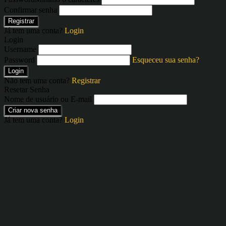
Confirmar senha
Registrar
Já tem uma conta?
Login
Login
Username
Password
Esqueceu sua senha?
Login
Não tem uma conta?
Registrar
Resetar Senha
Nome de usuário ou E-mail
Criar nova senha
Já tem uma conta?
Login