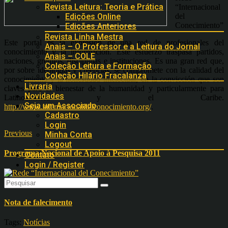
Revista Leitura: Teoria e Prática
“Internacional
del
Edições Online
Conecimiento”
Edições Anteriores
Revista Linha Mestra
Este portal es la expresión de una red de profesionales del
Anais – O Professor e a Leitura do Jornal
conocimiento y la información. Este esfuerzo traspasa partidos,
Anais – COLE
naciones, gremios, disciplinas e instituciones. Es una gran red que,
Coleção Leitura e Formação
por sobre ideologí­as y creencias, se compromete con la calidad del
Coleção Hilário Fracalanza
conocimiento y la honestidad intelectual, en la convicción que son
Livraria
claves para el bienestar de la humanidad y particularmente para
Novidades
Latinoamérica y el Caribe.
Seja um Associado
http://www.internacionaldelconocimiento.org/
.
Cadastro
Login
Previous
Minha Conta
Logout
Programa Nacional de Apoio à Pesquisa 2011
Contato
Login / Register
Next
Nota de falecimento
Tags:
Notícias