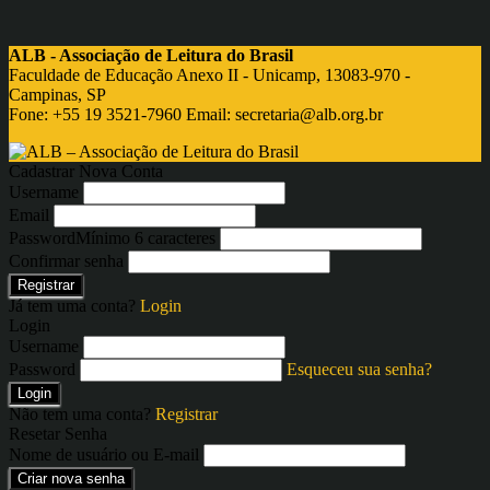
ALB - Associação de Leitura do Brasil
Faculdade de Educação Anexo II - Unicamp, 13083-970 -
Campinas, SP
Fone: +55 19 3521-7960 Email:
secretaria@alb.org.br
Cadastrar Nova Conta
Username
Email
Password
Mínimo 6 caracteres
Confirmar senha
Registrar
Já tem uma conta?
Login
Login
Username
Password
Esqueceu sua senha?
Login
Não tem uma conta?
Registrar
Resetar Senha
Nome de usuário ou E-mail
Criar nova senha