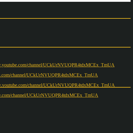
w.youtube.com/channel/UCkUrNVUQPR4tdxMCEx_TmUA
ww.youtube.com/channel/UCkUrNVUQPR4tdxMCEx_TmUA