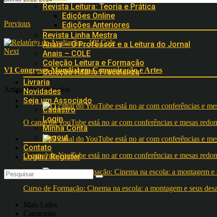
Revista Leitura: Teoria e Prática
Edições Online
Previous
Edições Anteriores
Revista Linha Mestra
Anais – O Professor e a Leitura do Jornal
Next
Anais – COLE
Coleção Leitura e Formação
VI Congresso Mundial em Comunicação e Artes
Coleção Hilário Fracalanza
Livraria
Artigos Relacionados
Novidades
Seja um Associado
Cadastro
Login
O canal do YouTube está no ar com conferências e mesas 
Minha Conta
Logout
Contato
O canal do YouTube está no ar com conferências e mesas 
Login / Register
Curso de Formação: Cinema na escola: a montagem e seus desafi
Mais Lidos
Categorias