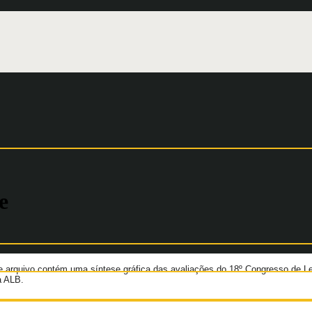
e
e arquivo contém uma síntese gráfica das avaliações do 18º Congresso de Le
a ALB.