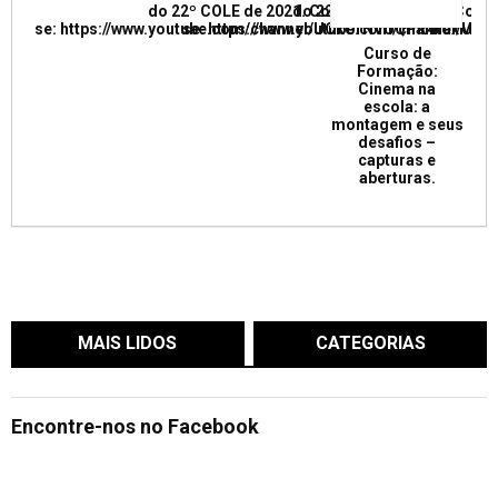
do 22º COLE de 2021. Confira e inscreva
do 22º COLE de 2021. Confir
se: https://www.youtube.com/channel/UCkUrNVUQPR4tdxMC
se: https://www.youtube.com/channel/
Curso de
Formação:
Cinema na
escola: a
montagem e seus
desafios –
capturas e
aberturas.
MAIS LIDOS
CATEGORIAS
Encontre-nos no Facebook