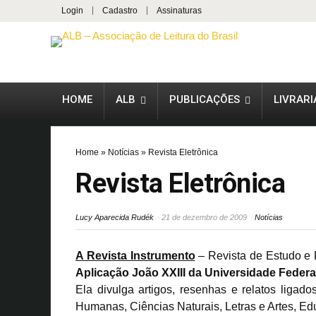
Login
Cadastro
Assinaturas
HOME
ALB
PUBLICAÇÕES
LIVRARI
Home
»
Notícias
»
Revista Eletrônica
Revista Eletrônica
Lucy Aparecida Rudék
21 de dezembro de 2009
Notícias
A Revista Instrumento
– Revista de Estudo e
Aplicação João XXIII da Universidade Federal
Ela divulga artigos, resenhas e relatos ligad
Humanas, Ciências Naturais, Letras e Artes, Ed