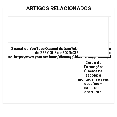
ARTIGOS RELACIONADOS
O canal do YouTube está no ar com conferências e mesas re
O canal do YouTube está no ar com conf
do 22º COLE de 2021. Confira e inscreva
do 22º COLE de 2021. Confir
se: https://www.youtube.com/channel/UCkUrNVUQPR4tdxMC
se: https://www.youtube.com/channel/
Curso de
Formação:
Cinema na
escola: a
montagem e seus
desafios –
capturas e
aberturas.