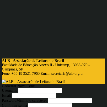
ALB - Associação de Leitura do Brasil
Faculdade de Educação Anexo II - Unicamp, 13083-970 -
Campinas, SP
Fone: +55 19 3521-7960 Email:
secretaria@alb.org.br
Cadastrar Nova Conta
Username
Email
Password
Mínimo 6 caracteres
Confirmar senha