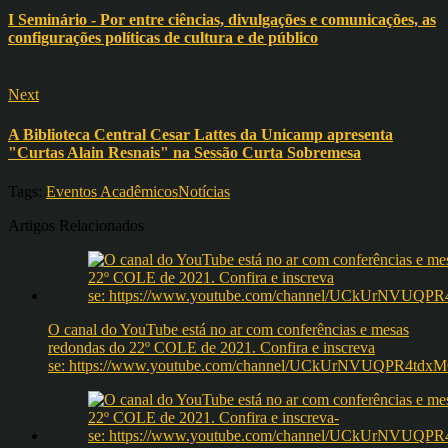
I Seminário - Por entre ciências, divulgações e comunicações, as
configurações políticas de cultura e de público
Next
A Biblioteca Central Cesar Lattes da Unicamp apresenta
"Curtas Alain Resnais" na Sessão Curta Sobremesa
Tags:
Eventos Acadêmicos
Notícias
Artigos Relacionados
O canal do YouTube está no ar com conferências e mesas
redondas do 22º COLE de 2021. Confira e inscreva
se: https://www.youtube.com/channel/UCkUrNVUQPR4t