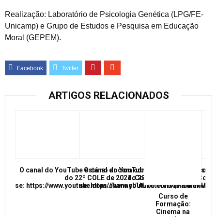
Realização: Laboratório de Psicologia Genética (LPG/FE-
Unicamp) e Grupo de Estudos e Pesquisa em Educação
Moral (GEPEM).
ARTIGOS RELACIONADOS
O canal do YouTube está no ar com conferências e mesas re
O canal do YouTube está no ar com conf
do 22º COLE de 2021. Confira e inscreva
do 22º COLE de 2021. Confir
se: https://www.youtube.com/channel/UCkUrNVUQPR4tdxMC
se: https://www.youtube.com/channel/
Curso de
Formação:
Cinema na