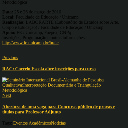
Metodológica
Data:
25 e 26 de março de 2010
Local:
Faculdade de Educação / Unicamp
Realização:
LABORARTE (Laboratório de Estudos sobre Arte,
Corpo e Educação) / Faculdade de Educação / Unicamp
Apoio:
FE / Unicamp, Faepex, CNPq
Inscrições, Programação e outras informações:
http://www.fe.unicamp.br/brale
Previous
RAC: Correio Escola abre inscrições para curso
Next
Abertura de uma vaga para Concurso público de provas e
títulos para Professor Adjunto
Tags:
Eventos Acadêmicos
Notícias