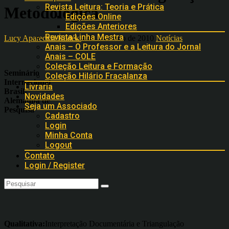
Revista Leitura: Teoria e Prática
Metodológica
Edições Online
Edições Anteriores
Revista Linha Mestra
Lucy Aparecida Rudék
4 de fevereiro de 2010
Notícias
Anais – O Professor e a Leitura do Jornal
Anais – COLE
Coleção Leitura e Formação
Seminário
Coleção Hilário Fracalanza
Internacional
Livraria
Brasil-
Novidades
Alemanha de
Seja um Associado
Pesquisa
Cadastro
Login
Minha Conta
Logout
Contato
Login / Register
Qualitativa:
Interpretação Documentária e Triangulação