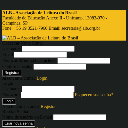
ALB - Associação de Leitura do Brasil
Faculdade de Educação Anexo II - Unicamp, 13083-970 -
Campinas, SP
Fone: +55 19 3521-7960 Email:
secretaria@alb.org.br
Cadastrar Nova Conta
Username
Email
Password
Mínimo 6 caracteres
Confirmar senha
Registrar
Já tem uma conta?
Login
Login
Username
Password
Esqueceu sua senha?
Login
Não tem uma conta?
Registrar
Resetar Senha
Nome de usuário ou E-mail
Criar nova senha