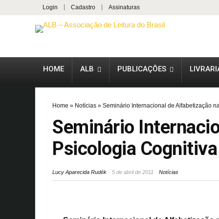
Login
Cadastro
Assinaturas
HOME
ALB
PUBLICAÇÕES
LIVRARI
Home
»
Notícias
»
Seminário Internacional de Alfabetização na
Seminário Internacio
Psicologia Cognitiva
Lucy Aparecida Rudék
5 de abril de 2011
Notícias