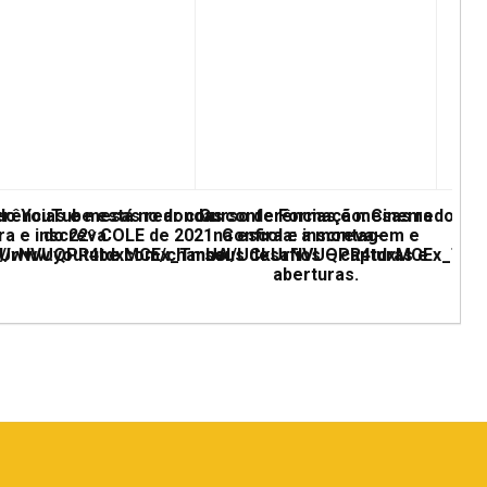
erências e mesas redondas
 do YouTube está no ar com conferências e mesas redonda
Curso de Formação: Cinema
ra e inscreva
do 22º COLE de 2021. Confira e inscreva-
na escola: a montagem e
UCkUrNVUQPR4tdxMCEx_TmUA
ps://www.youtube.com/channel/UCkUrNVUQPR4tdxMCEx_Tm
seus desafios – capturas e
aberturas.