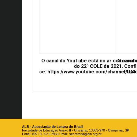
O canal do YouTube está no ar com conf
O canal
do 22º COLE de 2021. Confi
se: https://www.youtube.com/channel/
se: htt
ALB - Associação de Leitura do Brasil
Faculdade de Educação Anexo II - Unicamp, 13083-970 - Campinas, SP
Fone: +55 19 3521-7960 Email:
secretaria@alb.org.br