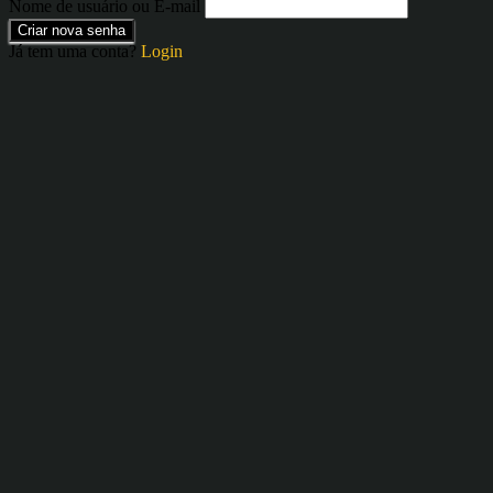
Nome de usuário ou E-mail
Criar nova senha
Já tem uma conta?
Login