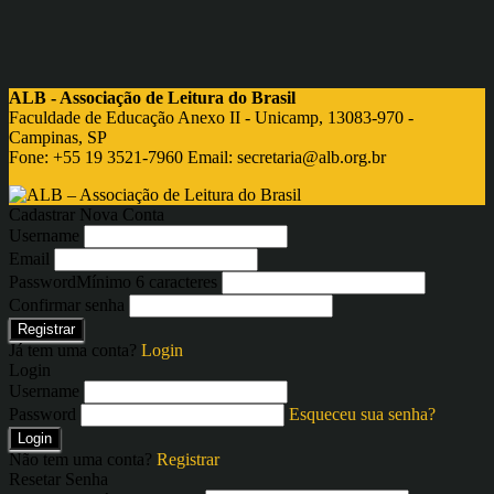
ALB - Associação de Leitura do Brasil
Faculdade de Educação Anexo II - Unicamp, 13083-970 -
Campinas, SP
Fone: +55 19 3521-7960 Email:
secretaria@alb.org.br
Cadastrar Nova Conta
Username
Email
Password
Mínimo 6 caracteres
Confirmar senha
Registrar
Já tem uma conta?
Login
Login
Username
Password
Esqueceu sua senha?
Login
Não tem uma conta?
Registrar
Resetar Senha