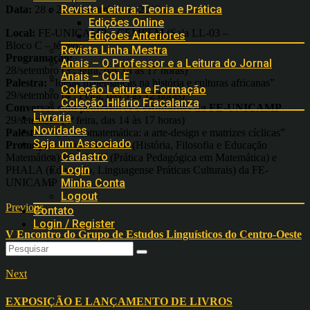
Revista Leitura: Teoria e Prática
Data:
28 e 29 de setembro de 2010
Edições Online
Local:
FE-UNICAMP – CEMPEM (Sala LL-03 –
Edições Anteriores
Bloco C – térreo)
Revista Linha Mestra
Programação:
Anais – O Professor e a Leitura do Jornal
28/setembro (3ª. feira, das 14 às 17 horas)
Anais – COLE
Palestra:
“Ideias matemáticas na história e culturas africanas”
Coleção Leitura e Formação
29/setembro (4ª. Feira, das 9 às 12 horas)
Coleção Hilário Fracalanza
Conversas com professores e estudantes da FE-UNICAMP
Livraria
29/setembro (4ª feira, das 14 às 17 horas)
Novidades
Palestra:
“Da etnomatemática: a arte-design e matrizes cíclicas”
Seja um Associado
Promoção:
Grupos HIFEM (História, Filosofia e Educação
Cadastro
Matemática);PRAPEM (Prática Pedagógica em Matemática) e
Login
PHALA (Educação, Linguagense Práticas Culturais) da FE-
UNICAMP
Minha Conta
Logout
Previous
Contato
Login / Register
V Encontro do Grupo de Estudos Linguísticos do Centro-Oeste
Next
EXPOSIÇÃO E LANÇAMENTO DE LIVROS