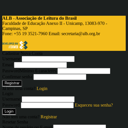
ALB - Associação de Leitura do Brasil
Faculdade de Educação Anexo II - Unicamp, 13083-970 -
Campinas, SP
Fone: +55 19 3521-7960 Email:
secretaria@alb.org.br
Cadastrar Nova Conta
Username
Email
Password
Mínimo 6 caracteres
Confirmar senha
Registrar
Já tem uma conta?
Login
Login
Username
Password
Esqueceu sua senha?
Login
Não tem uma conta?
Registrar
Resetar Senha
Nome de usuário ou E-mail