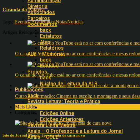
Administração
Diretoria
Ciranda da Palavra
Associados
Parceiros
Tags:
Eventos Acadêmicos
Notas
Notícias
Documentos
back
Artigos Relacionados
Estatutos
Atas
Relatórios
O canal do YouTube está no ar com conferências e mesas 
ALB – Memórias
back
Estudos
Projetos
O canal do YouTube está no ar com conferências e mesas 
back
Núcleo de Leitura da ALB
Publicações
back
Curso de Formação: Cinema na escola: a montagem e seus desafi
Revista Leitura: Teoria e Prática
Mais Lidos
back
Categorias
Edições Online
Edições Anteriores
Revista Linha Mestra
Anais – O Professor e a Leitura do Jornal
Site do Jornal Mundo Jovem está de cara nova
Anais – COLE