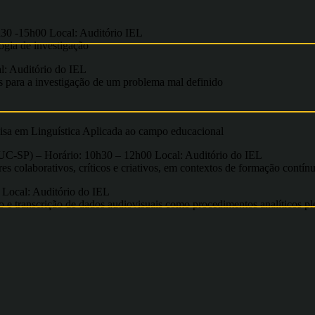
-15h00 Local: Auditório IEL
ogia de investigação
 Auditório do IEL
 para a investigação de um problema mal definido
isa em Linguística Aplicada ao campo educacional
 Horário: 10h30 – 12h00 Local: Auditório do IEL
s colaborativos, críticos e criativos, em contextos de formação contín
cal: Auditório do IEL
o e transcrição de dados audiovisuais como procedimentos analíticos p