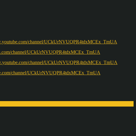
w.youtube.com/channel/UCkUrNVUQPR4tdxMCEx_TmUA
ww.youtube.com/channel/UCkUrNVUQPR4tdxMCEx_TmUA