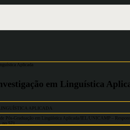
nguística Aplicada
nvestigação em Linguística Aplic
INGUÍSTICA APLICADA
de Pós-Graduação em Lingüística Aplicada/IEL/UNICAMP – Responsáve
, no 571