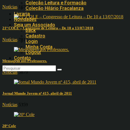
Coleção Leitura e Formação
Notícias
16797
Coleção Hilário Fracalanza
Livraria
Novidades
Seja um Associado
21º COLE – Congresso de Leitura – De 10 a 13/07/2018
back
Cadastro
Notícias
7817
Login
Minha Conta
Logout
Contato
Mensagem aos Professores.
Notícias
5879
Jornal Mundo Jovem nº 415, abril de 2011
Notícias
5359
20º Cole