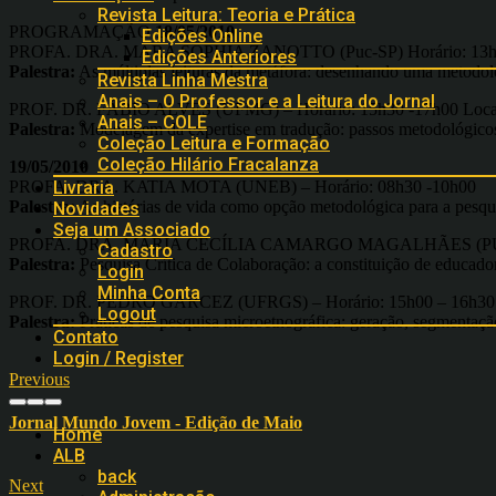
Revista Leitura: Teoria e Prática
PROGRAMAÇÃO
18/05/2010
Edições Online
PROFA. DRA. MARA SOPHIA ZANOTTO (Puc-SP) Horário: 13h30 
Edições Anteriores
Palestra:
As múltiplas leituras da metáfora: desenhando uma metodol
Revista Linha Mestra
Anais – O Professor e a Leitura do Jornal
PROF. DR. FÁBIO ALVES (UFMG) – Horário: 15h30 -17h00 Local:
Anais – COLE
Palestra:
Modelagem da expertise em tradução: passos metodológicos
Coleção Leitura e Formação
Coleção Hilário Fracalanza
19/05/2010
PROFA. DRA. KATIA MOTA (UNEB) – Horário: 08h30 -10h00
Livraria
Palestra:
As histórias de vida como opção metodológica para a pesqu
Novidades
Seja um Associado
PROFA. DRA. MARIA CECÍLIA CAMARGO MAGALHÃES (PUC-SP) –
Cadastro
Palestra:
Pesquisa Crítica de Colaboração: a constituição de educadore
Login
Minha Conta
PROF. DR. PEDRO GARCEZ (UFRGS) – Horário: 15h00 – 16h30 Lo
Logout
Palestra:
Práticas de pesquisa microetnográfica: geração, segmentaçã
Contato
Login / Register
Previous
Jornal Mundo Jovem - Edição de Maio
Home
ALB
back
Next