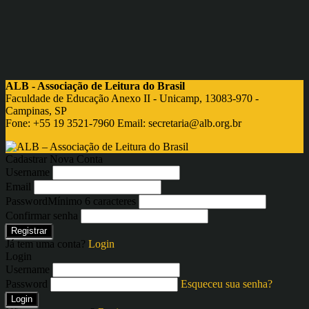
ALB - Associação de Leitura do Brasil
Faculdade de Educação Anexo II - Unicamp, 13083-970 -
Campinas, SP
Fone: +55 19 3521-7960 Email:
secretaria@alb.org.br
Cadastrar Nova Conta
Username
Email
Password
Mínimo 6 caracteres
Confirmar senha
Registrar
Já tem uma conta?
Login
Login
Username
Password
Esqueceu sua senha?
Login