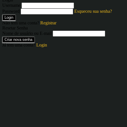
Username
Password
Esqueceu sua senha?
Login
Não tem uma conta?
Registrar
Resetar Senha
Nome de usuário ou E-mail
Criar nova senha
Já tem uma conta?
Login