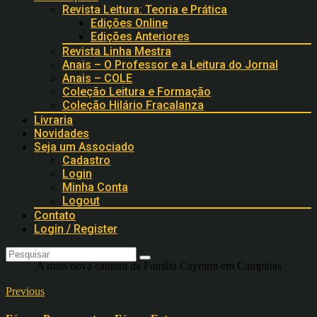
Revista Leitura: Teoria e Prática
Edições Online
Edições Anteriores
Revista Linha Mestra
Anais – O Professor e a Leitura do Jornal
Anais – COLE
Coleção Leitura e Formação
Coleção Hilário Fracalanza
Livraria
Novidades
Seja um Associado
Cadastro
Login
Minha Conta
Logout
Contato
Login / Register
A mais nova cantora da Família Caymmi em Campinas
Previous