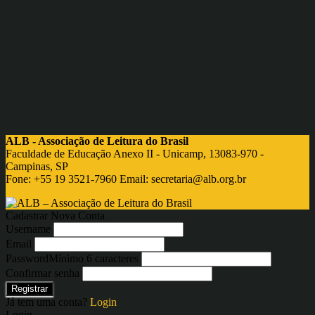
ALB - Associação de Leitura do Brasil
Faculdade de Educação Anexo II - Unicamp, 13083-970 -
Campinas, SP
Fone: +55 19 3521-7960 Email:
secretaria@alb.org.br
Cadastrar Nova Conta
Username
Email
Password
Mínimo 6 caracteres
Confirmar senha
Registrar
Já tem uma conta?
Login
Login