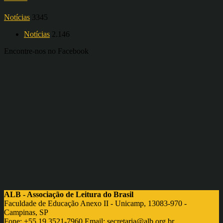
Notícias
3345
Notícias
2.146
Encontre-nos no Facebook
ALB - Associação de Leitura do Brasil
Faculdade de Educação Anexo II - Unicamp, 13083-970 -
Campinas, SP
Fone: +55 19 3521-7960 Email:
secretaria@alb.org.br