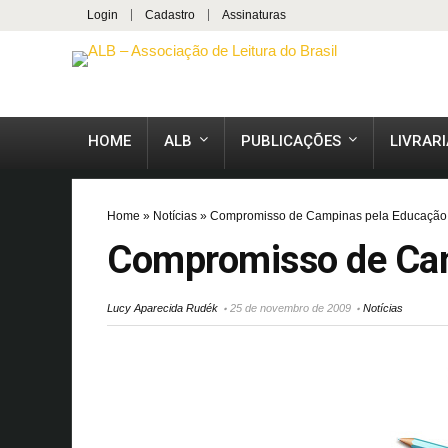
Login
Cadastro
Assinaturas
HOME
ALB
PUBLICAÇÕES
LIVRARI
Home
»
Notícias
»
Compromisso de Campinas pela Educação 
Compromisso de Cam
Lucy Aparecida Rudék
25 de novembro de 2009
Notícias