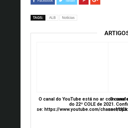
TAGS:
ALB
Notícias
ARTIGO
O canal do YouTube está no ar com conf
O canal
do 22º COLE de 2021. Confi
se: https://www.youtube.com/channel/
se: htt