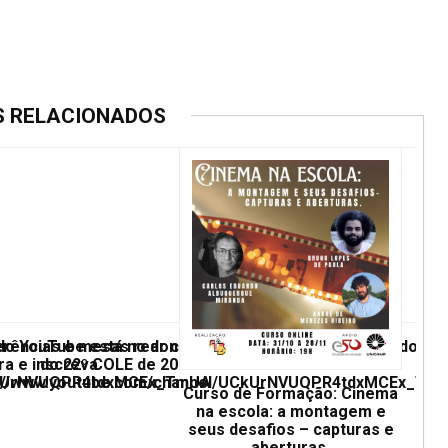
S RELACIONADOS
erências e mesas redondas
 do YouTube está no ar com conferências e mesas redonda
ra e inscreva
do 22º COLE de 2021. Confira e inscreva-
UCkUrNVUQPR4tdxMCEx_TmUA
ps://www.youtube.com/channel/UCkUrNVUQPR4tdxMCEx_Tm
Curso de Formação: Cinema
na escola: a montagem e
seus desafios – capturas e
aberturas.