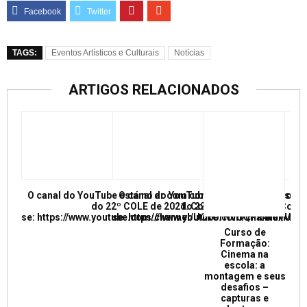
TAGS:
Eventos Artísticos e Culturais
Notícias
ARTIGOS RELACIONADOS
O canal do YouTube está no ar com conferências e mesas re
O canal do YouTube está no ar com conf
do 22º COLE de 2021. Confira e inscreva
do 22º COLE de 2021. Confir
se: https://www.youtube.com/channel/UCkUrNVUQPR4tdxMC
se: https://www.youtube.com/channel/
Curso de
Formação:
Cinema na
escola: a
montagem e seus
desafios –
capturas e