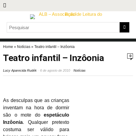
Home
»
Notícias
»
Teatro infantil – Inzôonia
Teatro infantil – Inzôonia
0
Lucy Aparecida Rudék
6 de agosto de 2010
Notícias
As desculpas que as crianças
inventam na hora de dormir
são o mote do
espetáculo
Inzôonia
. Qualquer pretexto
costuma ser válido para