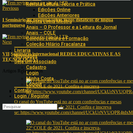
Revista Leitura: Teoria e Prática
Previous
Edições Online
Edições Anteriores
I Seminário de pesquisa sobre livros didáticos de língua
Revista Linha Mestra
portuguesa
Anais – O Professor e a Leitura do Jornal
Anais – COLE
Coleção Leitura e Formação
Next
Coleção Hilário Fracalanza
Livraria
VII Seminário internacional REDES EDUCATIVAS E AS
Novidades
TECNOLOGIAS
Seja um Associado
Cadastro
Artigos Relacionados
Login
Minha Conta
Logout
Contato
Login / Register
O canal do YouTube está no ar com conferências e mesas
redondas do 22º COLE de 2021. Confira e inscreva
se: https://www.youtube.com/channel/UCkUrNVUQPR4t