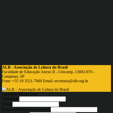
ALB - Associação de Leitura do Brasil
Faculdade de Educação Anexo II - Unicamp, 13083-970 -
Campinas, SP
Fone: +55 19 3521-7960 Email:
secretaria@alb.org.br
Cadastrar Nova Conta
Username
Email
Password
Mínimo 6 caracteres