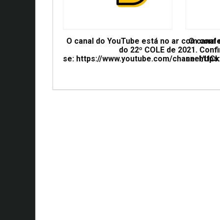
O canal do YouTube está no ar com conf
O canal
do 22º COLE de 2021. Confi
se: https://www.youtube.com/channel/
se: htt