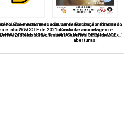
erências e mesas redondas
 do YouTube está no ar com conferências e mesas redonda
Curso de Formação: Cinema
ra e inscreva
do 22º COLE de 2021. Confira e inscreva-
na escola: a montagem e
UCkUrNVUQPR4tdxMCEx_TmUA
ps://www.youtube.com/channel/UCkUrNVUQPR4tdxMCEx_Tm
seus desafios – capturas e
aberturas.