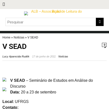
Home
»
Notícias
»
V SEAD
V SEAD
0
Lucy Aparecida Rudék
17 de junho de 2011
Notícias
V SEAD
– Seminário de Estudos em Análise do
Discurso
Data:
20 a 23 de setembro
Local:
UFRGS
Contato: