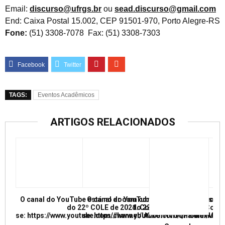
Email:
discurso@ufrgs.br
ou
sead.discurso@gmail.com
End: Caixa Postal 15.002, CEP 91501-970, Porto Alegre-RS
Fone:
(51) 3308-7078 Fax: (51) 3308-7303
TAGS:
Eventos Acadêmicos
ARTIGOS RELACIONADOS
O canal do YouTube está no ar com conferências e mesas re
O canal do YouTube está no ar com conf
do 22º COLE de 2021. Confira e inscreva
do 22º COLE de 2021. Confir
se: https://www.youtube.com/channel/UCkUrNVUQPR4tdxMC
se: https://www.youtube.com/channel/