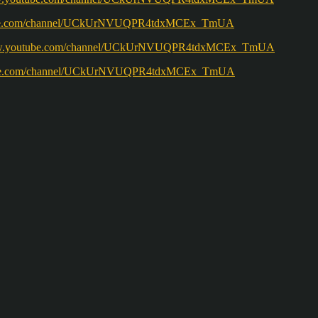
w.youtube.com/channel/UCkUrNVUQPR4tdxMCEx_TmUA
ww.youtube.com/channel/UCkUrNVUQPR4tdxMCEx_TmUA