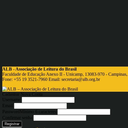
ALB - Associação de Leitura do Brasil
Faculdade de Educação Anexo II - Unicamp, 13083-970 - Campinas,
Fone: +55 19 3521-7960 Email:
secretaria@alb.org.br
Cadastrar Nova Conta
Username
Email
Password
Mínimo 6 caracteres
Confirmar senha
Registrar