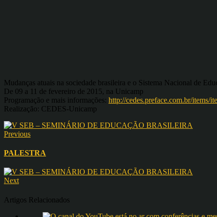
Mudanças atuais na sociedade brasileira e o Sistema Nacional de Ed
De 09 a 11 de fevereiro de 2015, na Unicamp
Programação e mais informações:
http://cedes.preface.com.br/items/i
Realização: CEDES-Unicamp
Previous
PALESTRA
Next
Artigos Relacionados