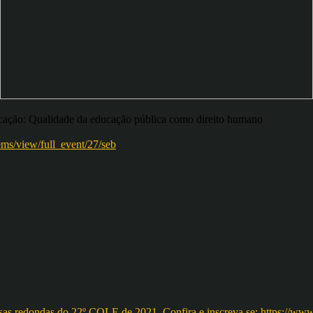
ucação: Qualidade da educação pública como direito humano
tems/view/full_event/27/seb