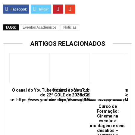
TAGS:
Eventos Acadêmicos
Notícias
ARTIGOS RELACIONADOS
O canal do YouTube está no ar com conferências e mesas re
O canal do YouTube está no ar com conf
do 22º COLE de 2021. Confira e inscreva
do 22º COLE de 2021. Confir
se: https://www.youtube.com/channel/UCkUrNVUQPR4tdxMC
se: https://www.youtube.com/channel/
Curso de
Formação:
Cinema na
escola: a
montagem e seus
desafios –