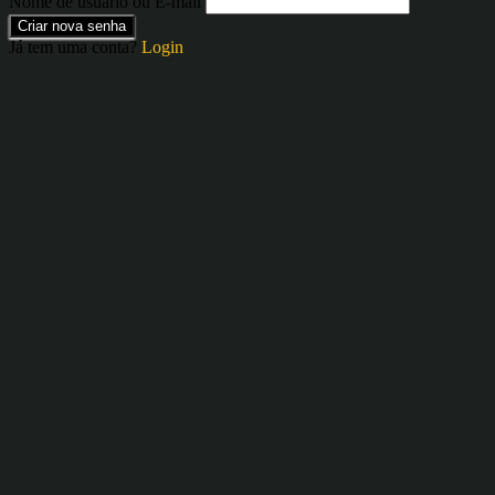
Nome de usuário ou E-mail
Criar nova senha
Já tem uma conta?
Login