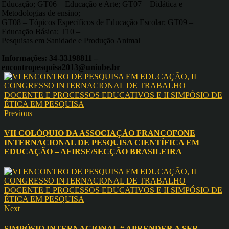
Educação; GT06 – Educação e Arte; GT07 – Didática e
Metodologias de ensino;
GT08 – Tópicos Específicos de Educação Escolar; GT09 –
Educação Básica; T10 –
Pesquisas em Sanidade e Produção Animal
Informações: 34-33198811 –
encontropesquisa2013@uniube.br
Previous
VII COLÓQUIO DA ASSOCIAÇÃO FRANCOFONE
INTERNACIONAL DE PESQUISA CIENTÍFICA EM
EDUCAÇÃO – AFIRSE/SECÇÃO BRASILEIRA
Next
SIMPÓSIO INTERNACIONAL “ APRENDER A SER