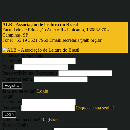
ALB - Associação de Leitura do Brasil
Faculdade de Educação Anexo II - Unicamp, 13083-970 -
Campinas, SP
Fone: +55 19 3521-7960 Email:
secretaria@alb.org.br
Cadastrar Nova Conta
Username
Email
Password
Mínimo 6 caracteres
Confirmar senha
Registrar
Já tem uma conta?
Login
Login
Username
Password
Esqueceu sua senha?
Login
Não tem uma conta?
Registrar
Resetar Senha