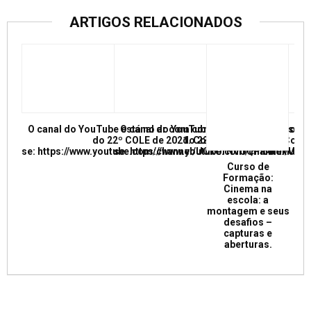
ARTIGOS RELACIONADOS
O canal do YouTube está no ar com conferências e mesas re
O canal do YouTube está no ar com conf
do 22º COLE de 2021. Confira e inscreva
do 22º COLE de 2021. Confir
se: https://www.youtube.com/channel/UCkUrNVUQPR4tdxMC
se: https://www.youtube.com/channel/
Curso de
Formação:
Cinema na
escola: a
montagem e seus
desafios –
capturas e
aberturas.