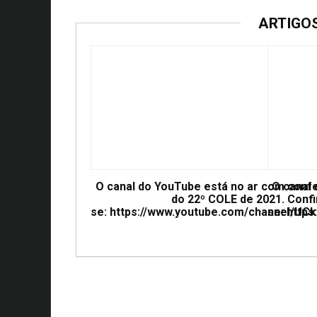
ARTIGO
O canal do YouTube está no ar com conf
O canal
do 22º COLE de 2021. Confi
se: https://www.youtube.com/channel/
se: htt