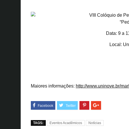
VIII Colóquio de Pe
“Ped
Data:
9 a 1
Local:
Uni
Maiores informações
:
http://www.uninove.br/mark
TAGS:
Eventos Acadêmicos
Notícias