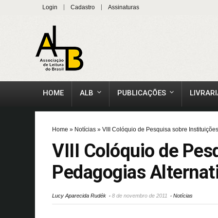
Login
Cadastro
Assinaturas
HOME
ALB
PUBLICAÇÕES
LIVRARI
Home
»
Notícias
»
VIII Colóquio de Pesquisa sobre Instituiçõe
VIII Colóquio de Pes
Pedagogias Alternat
Lucy Aparecida Rudék
8 de novembro de 2011
Notícias