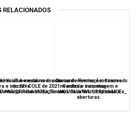
S RELACIONADOS
erências e mesas redondas
 do YouTube está no ar com conferências e mesas redonda
Curso de Formação: Cinema
ra e inscreva
do 22º COLE de 2021. Confira e inscreva-
na escola: a montagem e
UCkUrNVUQPR4tdxMCEx_TmUA
ps://www.youtube.com/channel/UCkUrNVUQPR4tdxMCEx_Tm
seus desafios – capturas e
aberturas.