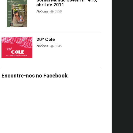
Jornal Mundo Jovem nº 415,
abril de 2011
Notícias
5359
20º Cole
Notícias
3345
Encontre-nos no Facebook
s
UA