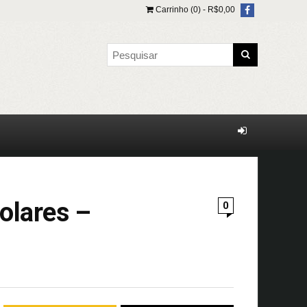
Carrinho (0) -
R$
0,00
colares –
0