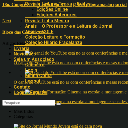
Revista Leitura: Teoria e Prática
18o. Congresso de Leitura do Brasil já tem programação parcial
Edições Online
Edições Anteriores
Revista Linha Mestra
Next
Anais – O Professor e a Leitura do Jornal
Anais – COLE
Bloco das Caixeirosas
Coleção Leitura e Formação
Coleção Hilário Fracalanza
Artigos Relacionados
Livraria
Novidades
Seja um Associado
O canal do YouTube está no ar com conferências e mesas 
Cadastro
Login
Minha Conta
Logout
O canal do YouTube está no ar com conferências e mesas 
Contato
Login / Register
Curso de Formação: Cinema na escola: a montagem e seus desafi
Mais Lidos
Categorias