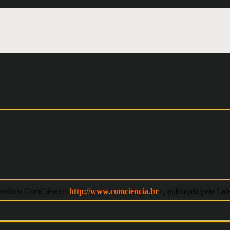
ientífico ComCiência<
http://www.comciencia.br
>, publicada pelo Lab