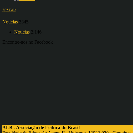
20º Cole
Notícias
3345
Notícias
2.146
Encontre-nos no Facebook
ALB - Associação de Leitura do Brasil
Faculdade de Educação Anexo II - Unicamp, 13083-970 - Campinas,