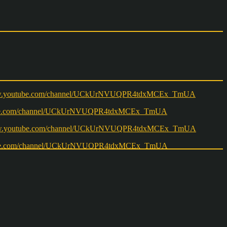
w.youtube.com/channel/UCkUrNVUQPR4tdxMCEx_TmUA
ww.youtube.com/channel/UCkUrNVUQPR4tdxMCEx_TmUA