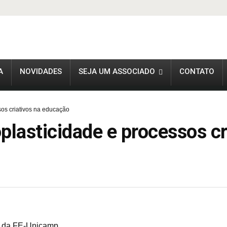
A
NOVIDADES
SEJA UM ASSOCIADO
CONTATO
s criativos na educação
sticidade e processos cri
3 da FE-Unicamp