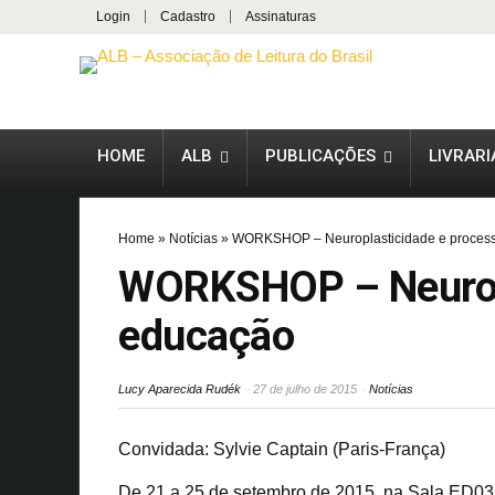
Login
Cadastro
Assinaturas
HOME
ALB
PUBLICAÇÕES
LIVRARI
Home
»
Notícias
»
WORKSHOP – Neuroplasticidade e processo
WORKSHOP – Neuropla
educação
Lucy Aparecida Rudék
27 de julho de 2015
Notícias
Convidada: Sylvie Captain (Paris-França)
De 21 a 25 de setembro de 2015, na Sala ED0