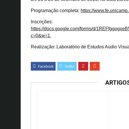
Programação completa:
https://www.fe.unicamp.
Inscrições:
https://docs.google.com/forms/d/1REFfggo
c=0&w=1
Realização: Laboratório de Estudos Audio Visu
ARTIGO