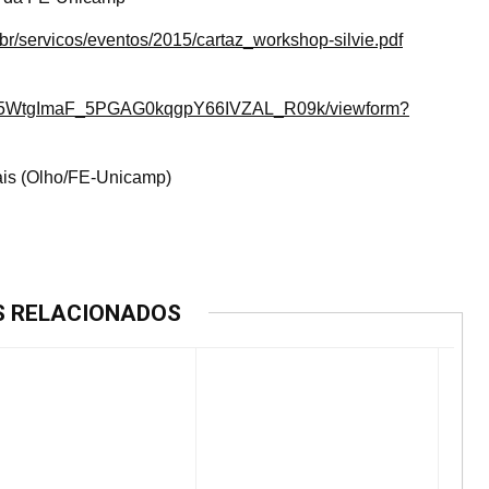
br/servicos/eventos/2015/cartaz_workshop-silvie.pdf
gxeB5WtgImaF_5PGAG0kqgpY66IVZAL_R09k/viewform?
ais (Olho/FE-Unicamp)
S RELACIONADOS