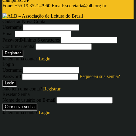
Campinas, SP
Fone: +55 19 3521-7960 Email:
secretaria@alb.org.br
Cadastrar Nova Conta
Username
Email
Password
Mínimo 6 caracteres
Confirmar senha
Registrar
Já tem uma conta?
Login
Login
Username
Password
Esqueceu sua senha?
Login
Não tem uma conta?
Registrar
Resetar Senha
Nome de usuário ou E-mail
Criar nova senha
Já tem uma conta?
Login