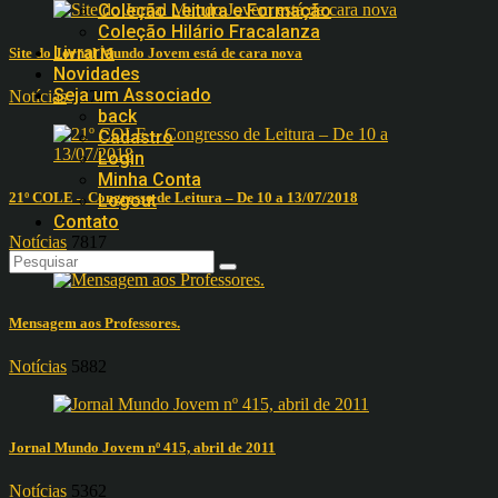
Coleção Leitura e Formação
Coleção Hilário Fracalanza
Livraria
Site do Jornal Mundo Jovem está de cara nova
Novidades
Seja um Associado
Notícias
16797
back
Cadastro
Login
Minha Conta
21º COLE – Congresso de Leitura – De 10 a 13/07/2018
Logout
Contato
Notícias
7817
Mensagem aos Professores.
Notícias
5882
Jornal Mundo Jovem nº 415, abril de 2011
Notícias
5362