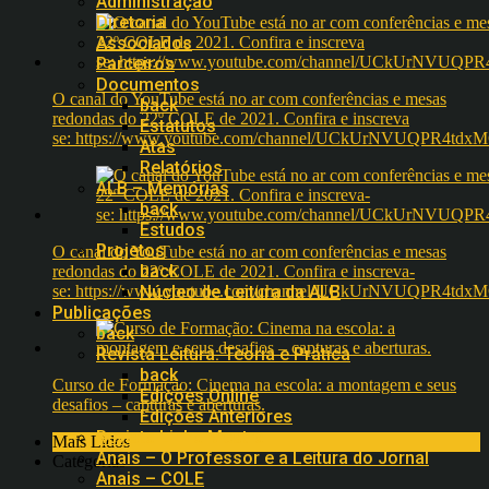
Administração
Diretoria
Associados
Parceiros
Documentos
O canal do YouTube está no ar com conferências e mesas
back
redondas do 22º COLE de 2021. Confira e inscreva
Estatutos
se: https://www.youtube.com/channel/UCkUrNVUQPR4t
Atas
Relatórios
ALB – Memórias
back
Estudos
Projetos
O canal do YouTube está no ar com conferências e mesas
back
redondas do 22º COLE de 2021. Confira e inscreva-
se: https://www.youtube.com/channel/UCkUrNVUQPR4t
Núcleo de Leitura da ALB
Publicações
back
Revista Leitura: Teoria e Prática
back
Curso de Formação: Cinema na escola: a montagem e seus
Edições Online
desafios – capturas e aberturas.
Edições Anteriores
Revista Linha Mestra
Mais Lidos
Anais – O Professor e a Leitura do Jornal
Categorias
Anais – COLE