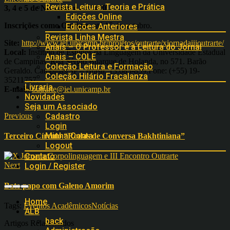
Revista Leitura: Teoria e Prática
3, 4 e 5 de Novembro de 2010
Edições Online
Inscrições como Ouvinte:
até 15 de outubro.
Edições Anteriores
Revista Linha Mestra
Site:
http://www.iel.unicamp.br/projetos/outrarte/xjornadaiiioutrarte/
Anais – O Professor e a Leitura do Jornal
Local:
Instituto de Estudos da Linguagem da Universidade Estadual
Anais – COLE
de Campinas. Rua Sérgio Buarque de Holanda, no 571. Barão
Coleção Leitura e Formação
Geraldo. Campinas/SP – Brasil. 13.083-859.Fone: (+55) 19-
Coleção Hilário Fracalanza
35211757.
Livraria
E-mail:
outrarte@iel.unicamp.br
Novidades
Seja um Associado
Previous
Cadastro
Login
Minha Conta
Terceiro Círculo “Rodas de Conversa Bakhtiniana”
Logout
Contato
Next
Login / Register
Bate-papo com Galeno Amorim
Home
Tags:
Eventos Acadêmicos
Notícias
ALB
back
Artigos Relacionados