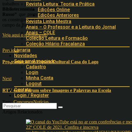
trabalhos para o
X Prêmio
Revista Leitura: Teoria e Prática
Biblioteconomia Paulista “Laura
Edições Online
Russo”
que premiará artigos sobre
Edições Anteriores
os construtores do conhecimento no
Revista Linha Mestra
campo da Biblioteconomia.
Anais – O Professor e a Leitura do Jornal
Anais – COLE
Veja aqui o regulamento
Coleção Leitura e Formação
Coleção Hilário Fracalanza
Livraria
Previous
Novidades
Seja um Associado
Programação do Espaço Cultural Casa do Lago
Cadastro
Login
Minha Conta
Next
Logout
Contato
RTV exibe Fórum sobre Imagens e Palavras na Escola
Login / Register
Tags:
Concursos
Notícias
Artigos Relacionados