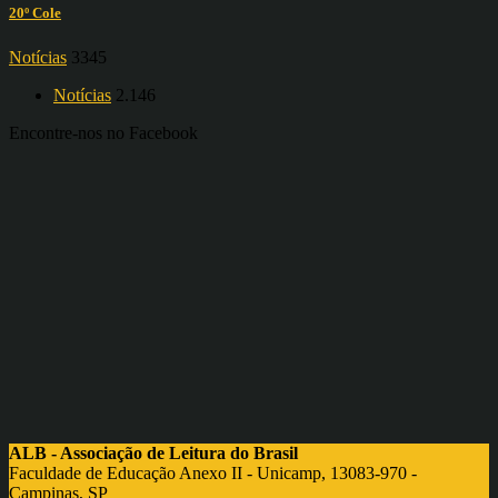
20º Cole
Notícias
3345
Notícias
2.146
Encontre-nos no Facebook
ALB - Associação de Leitura do Brasil
Faculdade de Educação Anexo II - Unicamp, 13083-970 -
Campinas, SP