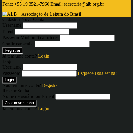
Fone: +55 19 3521-7960 Email:
secretaria@alb.org.br
Cadastrar Nova Conta
Username
Email
Password
Mínimo 6 caracteres
Confirmar senha
Registrar
Já tem uma conta?
Login
Login
Username
Password
Esqueceu sua senha?
Login
Não tem uma conta?
Registrar
Resetar Senha
Nome de usuário ou E-mail
Criar nova senha
Já tem uma conta?
Login