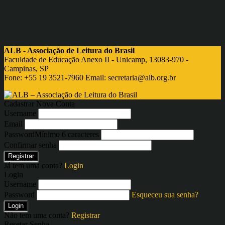
ALB - Associação de Leitura do Brasil
Faculdade de Educação Anexo II - Unicamp, 13083-970 -
Campinas, SP
Fone: +55 19 3521-7960 Email:
secretaria@alb.org.br
Cadastrar Nova Conta
Username
Email
Password
Mínimo 6 caracteres
Confirmar senha
Registrar
Já tem uma conta?
Login
Login
Username
Password
Esqueceu sua senha?
Login
Não tem uma conta?
Registrar
Resetar Senha