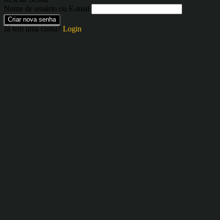
Nome de usuário ou E-mail
Criar nova senha
Já tem uma conta?
Login