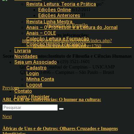
Revista Leitura: Teoria e Prática
“Kant e a Ciência de seu Tempo”
14/12/2011 a 16/12/2011
Edições Online
Auditório do IFCH
Edições Anteriores
Revista Linha Mestra
Programa da Reunião
Anais – O Professor e a Leitura do Jornal
Anais – COLE
Maiores informações:
Coleção Leitura e Formação
http://www.ifch.unicamp.br/eventos/index.php?
Coleção Hilário Fracalanza
p=mostra_evento&codevenot=1760
Livraria
Secretaria de Eventos:Instituto de Filosofia e Ciências Humanas
Novidades
Tel/Fax
(19) 3521-1601
Seja um Associado
Universidade Estadual de Campinas – UNICAMP
Cadastro
CEP 13083-896 – Campinas – São Paulo – Brasil
Login
Minha Conta
Logout
Previous
Contato
Login / Register
ABL Ciclo de conferências: O humor na cultura:
Next
Áfricas de Uns e de Outros: Olhares Cruzados e Imagens
Identitárias