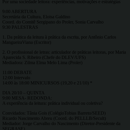
Por uma sociedade leitora: experiências, motivações e estratégias
9:00 ABERTURA
Secretária da Cultura, Eloisa Galdino
Coord. do Comitê Sergipano do Proler, Sonia Carvalho
9:30 PALESTRAS
1. Da prática da leitura à prática da escrita, por Antônio Carlos
MangueiraViana (Escritor)
2. O profissional de letras: articulador de práticas leitoras, por Maria
Aparecida S. Ribeiro (Chefe do DLEV/UFS)
Mediadora: Zilma Elma Melo Lima (Proler)
11:00 DEBATE
12:00 Intervalo
14:00 às 18:00 MINICURSOS (19,20 e 21/10) *
DIA 20/10 – QUINTA
9:00 MESA- REDONDA:
A experiência da leitura: prática individual ou coletiva?
Convidados: Tânia Gois (ColégioTobias Barreto/SEED)
Ricardo Nascimento Abreu (Coord. do PELLLB/Secult)
Mediador: Jorge Carvalho do Nascimento (Diretor-Presidente da
SEGRASE)