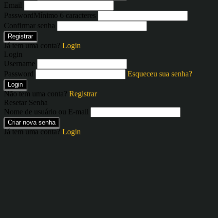
Email
Password
Mínimo 6 caracteres
Confirmar senha
Registrar
Já tem uma conta?
Login
Login
Username
Password
Esqueceu sua senha?
Login
Não tem uma conta?
Registrar
Resetar Senha
Nome de usuário ou E-mail
Criar nova senha
Já tem uma conta?
Login